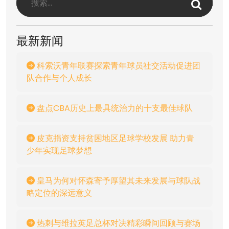
最新新闻
科索沃青年联赛探索青年球员社交活动促进团
队合作与个人成长
盘点CBA历史上最具统治力的十支最佳球队
皮克捐资支持贫困地区足球学校发展 助力青
少年实现足球梦想
皇马为何对怀森寄予厚望其未来发展与球队战
略定位的深远意义
热刺与维拉英足总杯对决精彩瞬间回顾与赛场