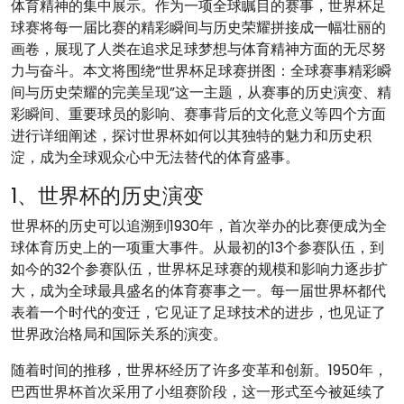
体育精神的集中展示。作为一项全球瞩目的赛事，世界杯足
球赛将每一届比赛的精彩瞬间与历史荣耀拼接成一幅壮丽的
画卷，展现了人类在追求足球梦想与体育精神方面的无尽努
力与奋斗。本文将围绕“世界杯足球赛拼图：全球赛事精彩瞬
间与历史荣耀的完美呈现”这一主题，从赛事的历史演变、精
彩瞬间、重要球员的影响、赛事背后的文化意义等四个方面
进行详细阐述，探讨世界杯如何以其独特的魅力和历史积
淀，成为全球观众心中无法替代的体育盛事。
1、世界杯的历史演变
世界杯的历史可以追溯到1930年，首次举办的比赛便成为全
球体育历史上的一项重大事件。从最初的13个参赛队伍，到
如今的32个参赛队伍，世界杯足球赛的规模和影响力逐步扩
大，成为全球最具盛名的体育赛事之一。每一届世界杯都代
表着一个时代的变迁，它见证了足球技术的进步，也见证了
世界政治格局和国际关系的演变。
随着时间的推移，世界杯经历了许多变革和创新。1950年，
巴西世界杯首次采用了小组赛阶段，这一形式至今被延续了