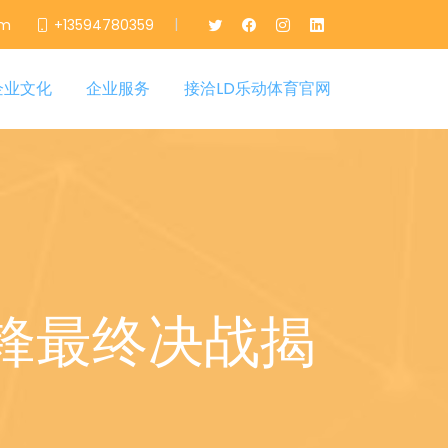
|
om
+13594780359
企业文化
企业服务
接洽LD乐动体育官网
锋最终决战揭