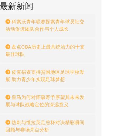
最新新闻
科索沃青年联赛探索青年球员社交
活动促进团队合作与个人成长
盘点CBA历史上最具统治力的十支
最佳球队
皮克捐资支持贫困地区足球学校发
展 助力青少年实现足球梦想
皇马为何对怀森寄予厚望其未来发
展与球队战略定位的深远意义
热刺与维拉英足总杯对决精彩瞬间
回顾与赛场亮点分析