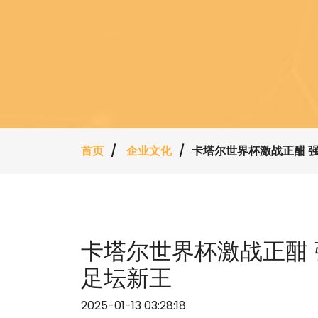
首页
企业文化
卡塔尔世界杯激战正酣 
卡塔尔世界杯激战正酣
足坛新王
2025-01-13 03:28:18