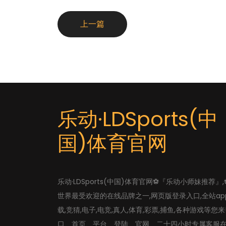
上一篇
乐动·LDSports(中
国)体育官网
乐动·LDSports(中国)体育官网⚽️『乐动小师妹推荐』,
世界最受欢迎的在线品牌之一,网页版登录入口,全站ap
载,竞猜,电子,电竞,真人,体育,彩票,捕鱼,各种游戏等您来
口、首页、平台、登陆、官网、二十四小时专属客服