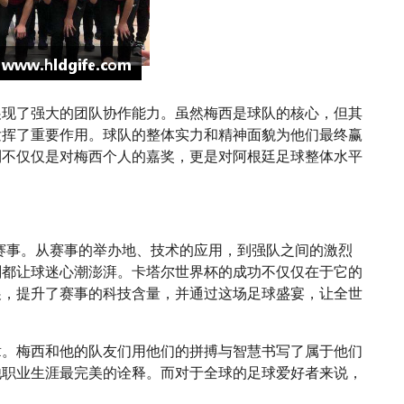
展现了强大的团队协作能力。虽然梅西是球队的核心，但其
发挥了重要作用。球队的整体实力和精神面貌为他们最终赢
利不仅仅是对梅西个人的嘉奖，更是对阿根廷足球整体水平
的赛事。从赛事的举办地、技术的应用，到强队之间的激烈
刻都让球迷心潮澎湃。卡塔尔世界杯的成功不仅仅在于它的
展，提升了赛事的科技含量，并通过这场足球盛宴，让全世
章。梅西和他的队友们用他们的拼搏与智慧书写了属于他们
他职业生涯最完美的诠释。而对于全球的足球爱好者来说，