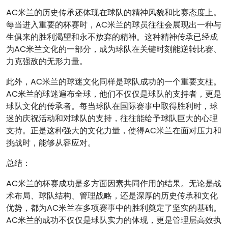
AC米兰的历史传承还体现在球队的精神风貌和比赛态度上。
每当进入重要的杯赛时，AC米兰的球员往往会展现出一种与
生俱来的胜利渴望和永不放弃的精神。这种精神传承已经成
为AC米兰文化的一部分，成为球队在关键时刻能逆转比赛、
力克强敌的无形力量。
此外，AC米兰的球迷文化同样是球队成功的一个重要支柱。
AC米兰的球迷遍布全球，他们不仅仅是球队的支持者，更是
球队文化的传承者。每当球队在国际赛事中取得胜利时，球
迷的庆祝活动和对球队的支持，往往能给予球队巨大的心理
支持。正是这种强大的文化力量，使得AC米兰在面对压力和
挑战时，能够从容应对。
总结：
AC米兰的杯赛成功是多方面因素共同作用的结果。无论是战
术布局、球队结构、管理战略，还是深厚的历史传承和文化
优势，都为AC米兰在多项赛事中的胜利奠定了坚实的基础。
AC米兰的成功不仅仅是球队实力的体现，更是管理层高效执