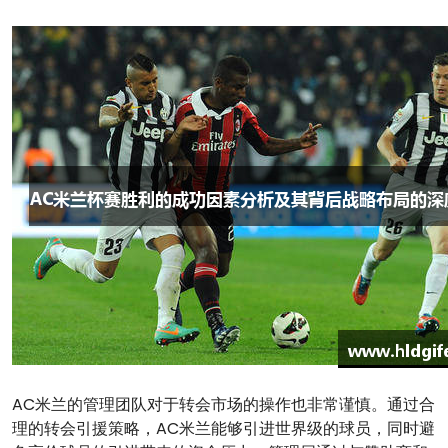
AC米兰的管理团队对于转会市场的操作也非常谨慎。通过合
理的转会引援策略，AC米兰能够引进世界级的球员，同时避