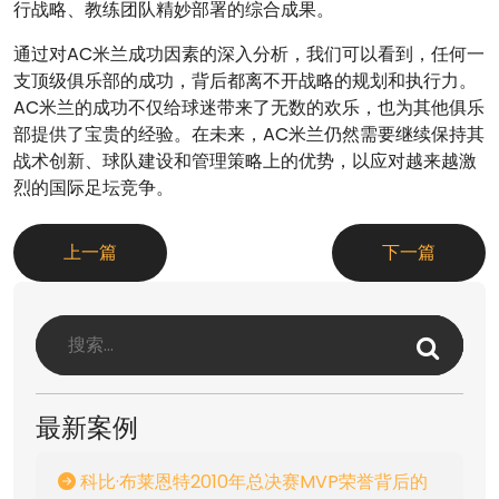
行战略、教练团队精妙部署的综合成果。
通过对AC米兰成功因素的深入分析，我们可以看到，任何一
支顶级俱乐部的成功，背后都离不开战略的规划和执行力。
AC米兰的成功不仅给球迷带来了无数的欢乐，也为其他俱乐
部提供了宝贵的经验。在未来，AC米兰仍然需要继续保持其
战术创新、球队建设和管理策略上的优势，以应对越来越激
烈的国际足坛竞争。
上一篇
下一篇
最新案例
科比·布莱恩特2010年总决赛MVP荣誉背后的