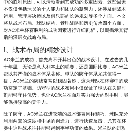
中的胜利原因，可以清晰看到其成功的多重因素。这些因素
不仅仅包括球员的个人能力和团队的凝聚力，还涉及到战术
运用、管理层决策以及俱乐部的长远规划等多个方面。本文
将从战术布局、球队结构、管理战略和历史传承四个方面，
对AC米兰杯赛胜利的成功因素进行详细剖析，以期揭示其背
后的深层次战略布局。
1、战术布局的精妙设计
AC米兰的成功，首先离不开其出色的战术设计。在过去的几
十年里，无论是意大利本土的联赛，还是国际比赛，AC米兰
都以其严谨的战术体系著称。球队的防守体系尤其值得一
提，AC米兰的防线常常以稳固著称，这为球队在杯赛中的成
功奠定了基础。防守型的战术布局不仅保证了球队在关键时
刻能够守住优势，也让AC米兰在面对实力强大的对手时，能
够保持较高的竞争力。
除了防守，AC米兰在进攻端的战术部署同样精巧。球队充分
利用两翼的速度和中场的创造力，进行快速反击，尤其在杯
赛中这种战术往往能够起到事半功倍的效果。米兰队的进攻