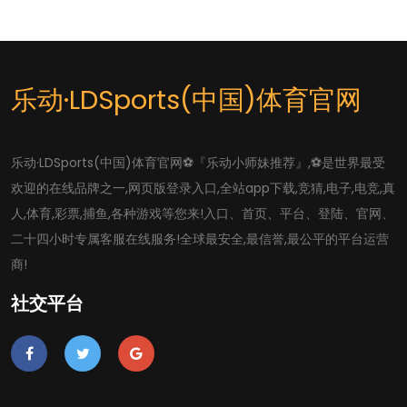
乐动·LDSports(中国)体育官网
乐动·LDSports(中国)体育官网⚽️『乐动小师妹推荐』,⚽️是世界最受
欢迎的在线品牌之一,网页版登录入口,全站app下载,竞猜,电子,电竞,真
人,体育,彩票,捕鱼,各种游戏等您来!入口、首页、平台、登陆、官网、
二十四小时专属客服在线服务!全球最安全,最信誉,最公平的平台运营
商!
社交平台