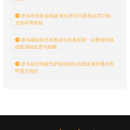
皇马球员奖金揭秘 每位球员可获高达25万欧
元的丰厚奖励
皇马崛起的历史教训与未来展望：从辉煌到挑
战的深刻反思与前瞻
皇马如何突破巴萨统治地位实现逆袭并重夺西
甲霸主地位