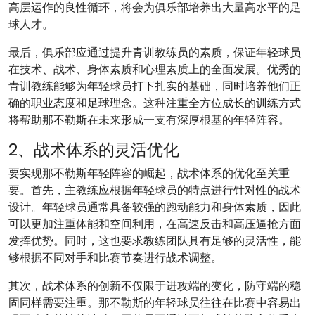
高层运作的良性循环，将会为俱乐部培养出大量高水平的足
球人才。
最后，俱乐部应通过提升青训教练员的素质，保证年轻球员
在技术、战术、身体素质和心理素质上的全面发展。优秀的
青训教练能够为年轻球员打下扎实的基础，同时培养他们正
确的职业态度和足球理念。这种注重全方位成长的训练方式
将帮助那不勒斯在未来形成一支有深厚根基的年轻阵容。
2、战术体系的灵活优化
要实现那不勒斯年轻阵容的崛起，战术体系的优化至关重
要。首先，主教练应根据年轻球员的特点进行针对性的战术
设计。年轻球员通常具备较强的跑动能力和身体素质，因此
可以更加注重体能和空间利用，在高速反击和高压逼抢方面
发挥优势。同时，这也要求教练团队具有足够的灵活性，能
够根据不同对手和比赛节奏进行战术调整。
其次，战术体系的创新不仅限于进攻端的变化，防守端的稳
固同样需要注重。那不勒斯的年轻球员往往在比赛中容易出