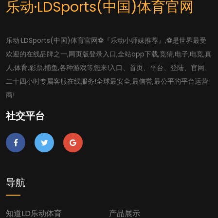
乐动·LDSports(中国)体育官网
乐动·LDSports(中国)体育官网⚽️『乐动小师妹推荐』,⚽️是世界最受
欢迎的在线品牌之一,网页版登录入口,全站app下载,竞猜,电子,电竞,真
人,体育,彩票,捕鱼,各种游戏等您来!入口、首页、平台、登陆、官网、
二十四小时专属客服在线服务!全球最安全,最信誉,最公平的平台运营
商!
社交平台
导航
知道LD乐动体育
产品展示