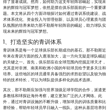
得了显著成就。然而，如何助力这支年轻阵容崛起，实现未
来的辉煌与冠军梦想，依然是摆在俱乐部面前的一个重要课
题。本文将从四个方面详细探讨如何通过青训系统建设、战
术体系优化、资金投入与管理创新、以及球员心理素质与团
队氛围的培养来助力那不勒斯年轻阵容的崛起，助力球队实
现未来的辉煌与冠军梦想。
1、打造坚实的青训体系
青训体系是每一个足球俱乐部长期成功的基石。那不勒斯近
年来在青训方面的投入逐渐加大，这一方向无疑是球队崛起
的关键之一。首先，俱乐部应在全球范围内挖掘足球天才，
尤其是对非洲、南美和欧洲小国的年轻球员给予更多关注和
培养。这些地区的球员通常具备强烈的求胜欲望以及较为独
特的技术特长，可以为球队提供多样化的战术选择。
其次，那不勒斯应加强与世界顶级足球学院的合作，派遣更
多教练和球探赴海外考察，建立更加广泛的人才网络。此
外，通过对青训设施的不断升级，增加球员的训练质量和比
赛经验，帮助年轻球员早日融入一线队。这种从基层培养到