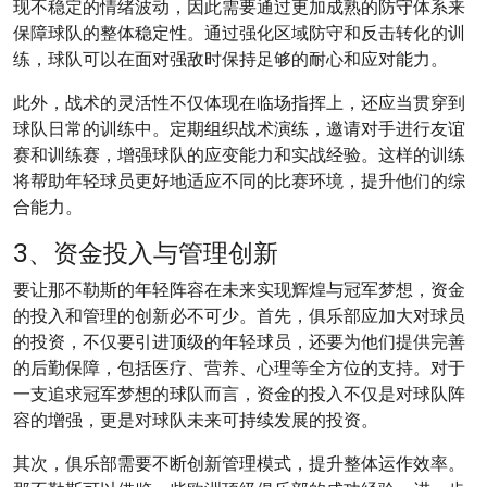
现不稳定的情绪波动，因此需要通过更加成熟的防守体系来
保障球队的整体稳定性。通过强化区域防守和反击转化的训
练，球队可以在面对强敌时保持足够的耐心和应对能力。
此外，战术的灵活性不仅体现在临场指挥上，还应当贯穿到
球队日常的训练中。定期组织战术演练，邀请对手进行友谊
赛和训练赛，增强球队的应变能力和实战经验。这样的训练
将帮助年轻球员更好地适应不同的比赛环境，提升他们的综
合能力。
3、资金投入与管理创新
要让那不勒斯的年轻阵容在未来实现辉煌与冠军梦想，资金
的投入和管理的创新必不可少。首先，俱乐部应加大对球员
的投资，不仅要引进顶级的年轻球员，还要为他们提供完善
的后勤保障，包括医疗、营养、心理等全方位的支持。对于
一支追求冠军梦想的球队而言，资金的投入不仅是对球队阵
容的增强，更是对球队未来可持续发展的投资。
其次，俱乐部需要不断创新管理模式，提升整体运作效率。