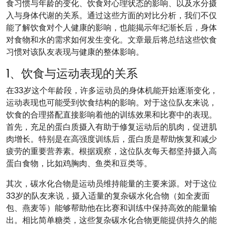
食习惯与年龄的变化、饮食对心理状态的影响、以及水分摄
入与身体代谢的关系。通过这些方面的对比分析，我们不仅
能了解饮食对个人健康的影响，也能揭示年纪渐长后，身体
对食物和水的需求如何发生变化。文章最后将总结这些饮食
习惯对该队友表现与健康的整体影响。
1、饮食与运动表现的关系
在33岁这个年龄段，许多运动员的身体机能开始逐渐变化，
运动表现也可能受到饮食结构的影响。对于这位队友来说，
饮食的合理搭配直接影响着他的训练效果和比赛中的表现。
首先，充足的蛋白质摄入有助于修复运动后的肌肉，促进肌
肉增长。特别是在高强度训练后，蛋白质是帮助恢复和减少
疲劳的重要营养素。根据观察，这位队友每天都坚持摄入高
蛋白食物，比如鸡胸肉、鱼类和豆类等。
其次，碳水化合物是运动员维持能量的主要来源。对于这位
33岁的队友来说，摄入适量的复杂碳水化合物（如全麦面
包、燕麦等）能够帮助他在比赛和训练中保持高效的能量输
出。相比简单糖类，这些复杂碳水化合物更能提供持久的能