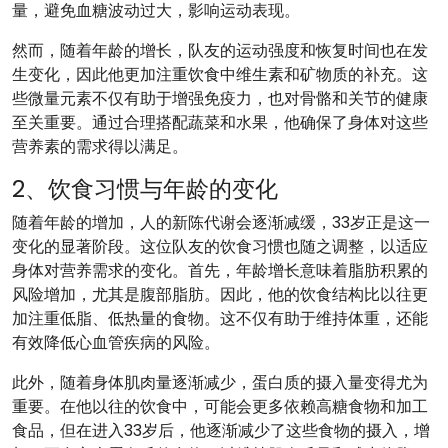
量，避免血糖波动过大，影响运动表现。
然而，随着年龄的增长，队友的运动强度和恢复时间也在发
生变化，因此他更加注重饮食中维生素和矿物质的补充。这
些微量元素不仅有助于增强免疫力，也对骨骼和关节的健康
至关重要。通过合理搭配蔬菜和水果，他确保了身体对这些
营养素的需求得以满足。
2、饮食习惯与年龄的变化
随着年龄的增加，人的新陈代谢会逐渐减缓，33岁正是这一
变化的显著阶段。这位队友的饮食习惯也随之调整，以适应
身体对营养需求的变化。首先，年龄增长意味着脂肪积累的
风险增加，尤其是腹部脂肪。因此，他的饮食结构比以往更
加注重低脂、低热量的食物。这不仅有助于维持体重，还能
有效降低心血管疾病的风险。
此外，随着身体肌肉量逐渐减少，蛋白质的摄入量变得尤为
重要。在他以往的饮食中，可能会更多依赖高糖食物和加工
食品，但在进入33岁后，他逐渐减少了这些食物的摄入，增