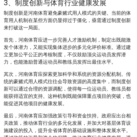
3、制度创新与体育行业健康发展
制度创新是河南体育避免豪赌式用人模式的关键。当前的体
育用人机制在某些方面仍显得过于僵化，亟需通过制度创新
来打破这一局面。
首先，河南体育应进一步完善人才激励机制，制定出既能激
发个体潜力，又能实现集体进步的多元化评价标准。通过建
立更加公平公正的考核制度，不仅鼓励顶尖运动员发挥潜
力，也能激励普通运动员和教练员发挥出最佳水平。
其次，河南体育应探索更加科学和系统的资源分配机制。传
统的豪赌式用人模式往往会导致资源的高度集中，而制度创
新可以通过合理的资源调配，使得每一位运动员、教练员都
能获得适宜的支持。这种机制既能保障重点项目的突破，也
能促进其他项目的健康发展。
最后，河南体育应加强政策引导和资金扶持。政府应出台相
关政策，推动体育行业的多元化发展，并加大对基层体育设
施建设的投入，提升全省体育的基础设施和整体发展水平。