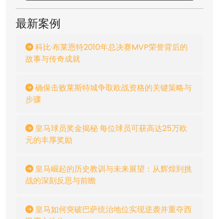
最新案例
科比·布莱恩特2010年总决赛MVP荣誉背后的
故事与传奇成就
确保击败莱斯特城争取欧战资格的关键策略与
步骤
皇马球员奖金揭秘 每位球员可获高达25万欧
元的丰厚奖励
皇马崛起的历史教训与未来展望：从辉煌到挑
战的深刻反思与前瞻
皇马如何突破巴萨统治地位实现逆袭并重夺西