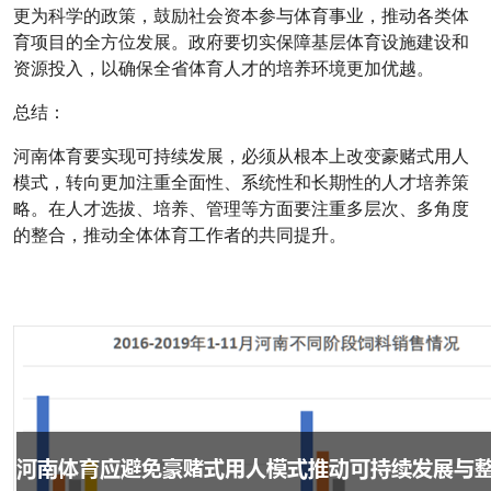
更为科学的政策，鼓励社会资本参与体育事业，推动各类体
育项目的全方位发展。政府要切实保障基层体育设施建设和
资源投入，以确保全省体育人才的培养环境更加优越。
总结：
河南体育要实现可持续发展，必须从根本上改变豪赌式用人
模式，转向更加注重全面性、系统性和长期性的人才培养策
略。在人才选拔、培养、管理等方面要注重多层次、多角度
的整合，推动全体体育工作者的共同提升。