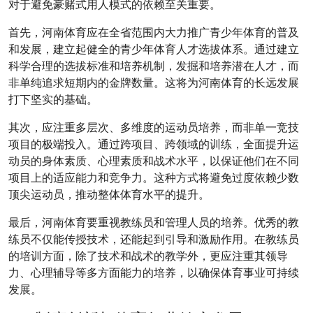
对于避免豪赌式用人模式的依赖至关重要。
首先，河南体育应在全省范围内大力推广青少年体育的普及
和发展，建立起健全的青少年体育人才选拔体系。通过建立
科学合理的选拔标准和培养机制，发掘和培养潜在人才，而
非单纯追求短期内的金牌数量。这将为河南体育的长远发展
打下坚实的基础。
其次，应注重多层次、多维度的运动员培养，而非单一竞技
项目的极端投入。通过跨项目、跨领域的训练，全面提升运
动员的身体素质、心理素质和战术水平，以保证他们在不同
项目上的适应能力和竞争力。这种方式将避免过度依赖少数
顶尖运动员，推动整体体育水平的提升。
最后，河南体育要重视教练员和管理人员的培养。优秀的教
练员不仅能传授技术，还能起到引导和激励作用。在教练员
的培训方面，除了技术和战术的教学外，更应注重其领导
力、心理辅导等多方面能力的培养，以确保体育事业可持续
发展。