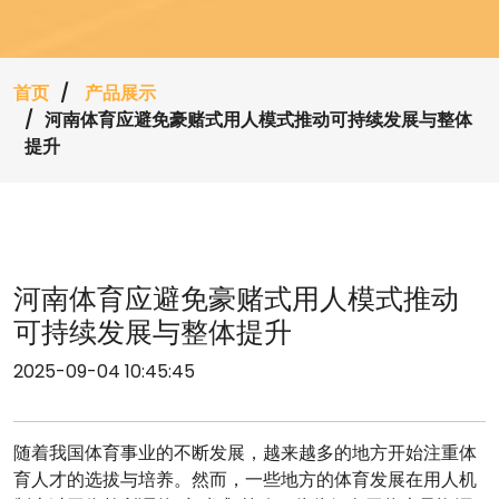
首页
产品展示
河南体育应避免豪赌式用人模式推动可持续发展与整体
提升
河南体育应避免豪赌式用人模式推动
可持续发展与整体提升
2025-09-04 10:45:45
随着我国体育事业的不断发展，越来越多的地方开始注重体
育人才的选拔与培养。然而，一些地方的体育发展在用人机