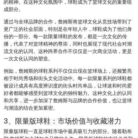
的精神。在这种文化氛围中，球鞋成为了篮球文化的重要组
成部分。
通过与全球品牌的合作，詹姆斯将篮球文化从竞技场带到了
更广泛的社会层面，特别是在年轻人中，球鞋成为了他们身
份的一部分。每一款限量球鞋的发布，都是一次文化的传
播，代表了对篮球精神的尊崇，同时也展现了现代社会对潮
流文化的认同。这种跨界合作不仅仅是一次商业活动，更是
一次文化认同的塑造。
例如，詹姆斯的球鞋系列不仅仅出现在篮球场上，还频繁亮
相于时尚秀场和街头文化活动中。每一款限量系列的球鞋都
被设计成具有高度辨识度的街头时尚单品，让球迷和时尚爱
好者都能够感受到篮球文化的独特魅力。这种文化上的认同
和共享，进一步加深了詹姆斯与品牌的合作价值，也让篮球
与潮流的结合更加紧密。
3、限量版球鞋：市场价值与收藏潜力
限量版球鞋一直是球鞋市场中最具吸引力的部分。随着勒布