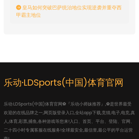
皇马如何突破巴萨统治地位实现逆袭并重夺西
甲霸主地位
乐动·LDSports(中国)体育官网
乐动·LDSports(中国)体育官网⚽️『乐动小师妹推荐』,⚽️是世界最受
欢迎的在线品牌之一,网页版登录入口,全站app下载,竞猜,电子,电竞,真
人,体育,彩票,捕鱼,各种游戏等您来!入口、首页、平台、登陆、官网、
二十四小时专属客服在线服务!全球最安全,最信誉,最公平的平台运营
商!