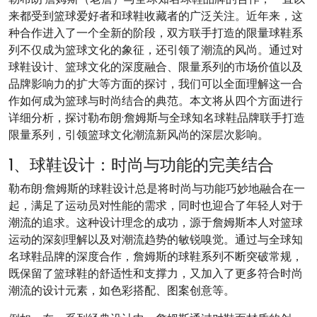
来都受到篮球爱好者和球鞋收藏者的广泛关注。近年来，这
种合作进入了一个全新的阶段，双方联手打造的限量球鞋系
列不仅成为篮球文化的象征，还引领了潮流的风尚。通过对
球鞋设计、篮球文化的深度融合、限量系列的市场价值以及
品牌影响力的扩大等方面的探讨，我们可以全面理解这一合
作如何成为篮球与时尚结合的典范。本文将从四个方面进行
详细分析，探讨勒布朗·詹姆斯与全球知名球鞋品牌联手打造
限量系列，引领篮球文化潮流新风尚的深层次影响。
1、球鞋设计：时尚与功能的完美结合
勒布朗·詹姆斯的球鞋设计总是将时尚与功能巧妙地融合在一
起，满足了运动员对性能的需求，同时也迎合了年轻人对于
潮流的追求。这种设计理念的成功，源于詹姆斯本人对篮球
运动的深刻理解以及对潮流趋势的敏锐嗅觉。通过与全球知
名球鞋品牌的深度合作，詹姆斯的球鞋系列不断突破常规，
既保留了篮球鞋的舒适性和支撑力，又加入了更多符合时尚
潮流的设计元素，如色彩搭配、图案创意等。