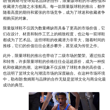
朗·詹姆斯与全球知名品牌的合作，限量版球鞋的市场价值和
收藏潜力也随之水涨船高。每一款限量版球鞋的推出，都伴
随着高度的期待和紧张的市场竞争，成为了球迷和收藏者争
相购买的对象。
限量版球鞋不仅因为数量稀缺而具备了更高的市场价值，它
们在设计、材质和制作工艺上的精致程度，也让每一双球鞋
都成为了艺术品。这些球鞋的收藏潜力非常大，随着时间的
推移，它们的价值往往会逐步攀升，甚至成为传世之作。
此外，限量球鞋的推出也带动了二级市场的繁荣。通过拍卖
和转售，许多限量球鞋的价格往往会远超原价，成为一种投
机和收藏的热潮。这种现象不仅反映了球鞋本身的高价值，
也说明了篮球文化与潮流市场的深度融合。在这种市场环境
中，勒布朗·詹姆斯与品牌的合作无疑是篮球文化与商业化最
成功的典范。