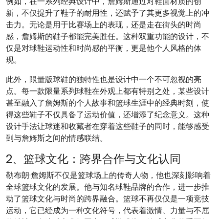
例如，在一系列经典设计中，詹姆斯通过对鞋面材质的创
新，不仅提升了鞋子的耐用性，还赋予了其更多视觉上的冲
击力。无论是用于比赛场上的表现，还是走在街头的时尚
感，詹姆斯的鞋子都能完美胜任。这种双重功能的设计，不
仅是对球鞋运动性和时尚感的平衡，更是他个人风格的体
现。
此外，限量版球鞋的独特性也是设计中一个不可忽视的亮
点。每一款限量系列球鞋在外观上都有特别之处，某些设计
甚至融入了詹姆斯的个人故事和篮球生涯中的经典时刻，使
得这些鞋子不仅具备了运动价值，还增添了纪念意义。这种
设计手法让球迷和收藏者在穿着这些鞋子的同时，能够感受
到与詹姆斯之间的情感联结。
2、篮球文化：跨界合作与文化认同
勒布朗·詹姆斯不仅是篮球场上的传奇人物，他也深刻影响着
全球篮球文化的发展。他与知名球鞋品牌的合作，进一步推
动了篮球文化与时尚的跨界融合。篮球不再仅仅是一项竞技
运动，它已经成为一种文化符号，代表着激情、力量与不屈