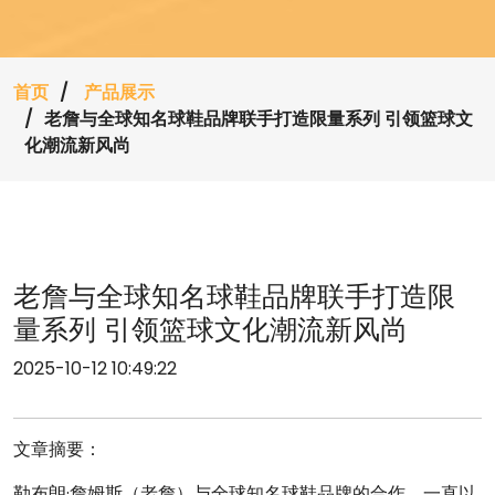
首页
产品展示
老詹与全球知名球鞋品牌联手打造限量系列 引领篮球文
化潮流新风尚
老詹与全球知名球鞋品牌联手打造限
量系列 引领篮球文化潮流新风尚
2025-10-12 10:49:22
文章摘要：
勒布朗·詹姆斯（老詹）与全球知名球鞋品牌的合作，一直以