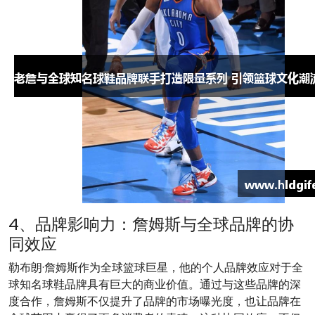
4、品牌影响力：詹姆斯与全球品牌的协
同效应
勒布朗·詹姆斯作为全球篮球巨星，他的个人品牌效应对于全
球知名球鞋品牌具有巨大的商业价值。通过与这些品牌的深
度合作，詹姆斯不仅提升了品牌的市场曝光度，也让品牌在