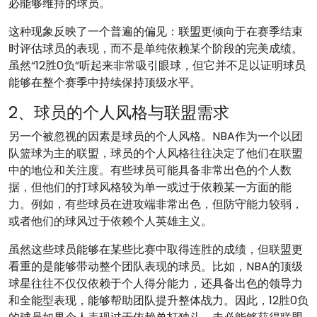
必能够维持的球员。
这种现象反映了一个普遍的偏见：联盟更倾向于在赛季结束
时评估球员的表现，而不是单纯依赖某个阶段的完美成绩。
虽然“12胜0负”听起来非常吸引眼球，但它并不足以证明球员
能够在整个赛季中持续保持顶级水平。
2、球员的个人风格与联盟需求
另一个被忽视的因素是球员的个人风格。NBA作为一个以团
队篮球为主的联盟，球员的个人风格往往决定了他们在联盟
中的地位和关注度。有些球员可能具备非常出色的个人数
据，但他们的打球风格较为单一或过于依赖某一方面的能
力。例如，有些球员在进攻端非常出色，但防守能力较弱，
或者他们的球风过于依赖个人英雄主义。
虽然这些球员能够在某些比赛中取得连胜的成绩，但联盟更
看重的是能够带动整个团队表现的球员。比如，NBA的顶级
球星往往不仅仅依赖于个人得分能力，还具备出色的领导力
和全能型表现，能够帮助团队提升整体战力。因此，12胜0负