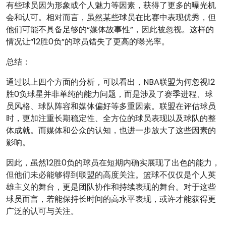
有些球员因为形象或个人魅力等因素，获得了更多的曝光机
会和认可。相对而言，虽然某些球员在比赛中表现优秀，但
他们可能不具备足够的“媒体故事性”，因此被忽视。这样的
情况让“12胜0负”的球员错失了更高的曝光率。
总结：
通过以上四个方面的分析，可以看出，NBA联盟为何忽视12
胜0负球星并非单纯的能力问题，而是涉及了赛季进程、球
员风格、球队阵容和媒体偏好等多重因素。联盟在评估球员
时，更加注重长期稳定性、全方位的球员表现以及球队的整
体成就。而媒体和公众的认知，也进一步放大了这些因素的
影响。
因此，虽然12胜0负的球员在短期内确实展现了出色的能力，
但他们未必能够得到联盟的高度关注。篮球不仅仅是个人英
雄主义的舞台，更是团队协作和持续表现的舞台。对于这些
球员而言，若能保持长时间的高水平表现，或许才能获得更
广泛的认可与关注。