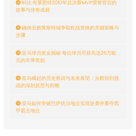
科比·布莱恩特2010年总决赛MVP荣誉背后的
故事与传奇成就
确保击败莱斯特城争取欧战资格的关键策略与
步骤
皇马球员奖金揭秘 每位球员可获高达25万欧
元的丰厚奖励
皇马崛起的历史教训与未来展望：从辉煌到挑
战的深刻反思与前瞻
皇马如何突破巴萨统治地位实现逆袭并重夺西
甲霸主地位