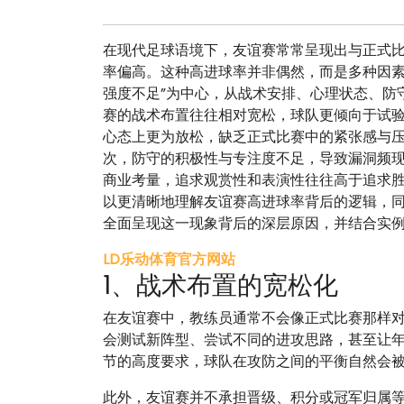
在现代足球语境下，友谊赛常常呈现出与正式
率偏高。这种高进球率并非偶然，而是多种因素
强度不足”为中心，从战术安排、心理状态、防
赛的战术布置往往相对宽松，球队更倾向于试
心态上更为放松，缺乏正式比赛中的紧张感与
次，防守的积极性与专注度不足，导致漏洞频
商业考量，追求观赏性和表演性往往高于追求胜
以更清晰地理解友谊赛高进球率背后的逻辑，
全面呈现这一现象背后的深层原因，并结合实
LD乐动体育官方网站
1、战术布置的宽松化
在友谊赛中，教练员通常不会像正式比赛那样
会测试新阵型、尝试不同的进攻思路，甚至让
节的高度要求，球队在攻防之间的平衡自然会
此外，友谊赛并不承担晋级、积分或冠军归属