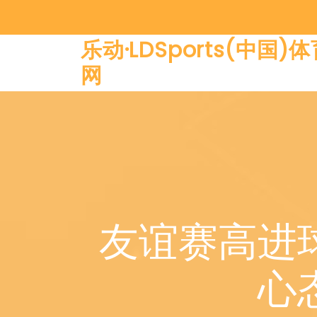
乐动·LDSports(中国)
网
友谊赛高进
心