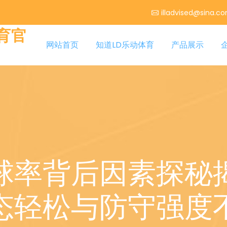
illadvised@sina.c
体育官
网站首页
知道LD乐动体育
产品展示
球率背后因素探秘
态轻松与防守强度