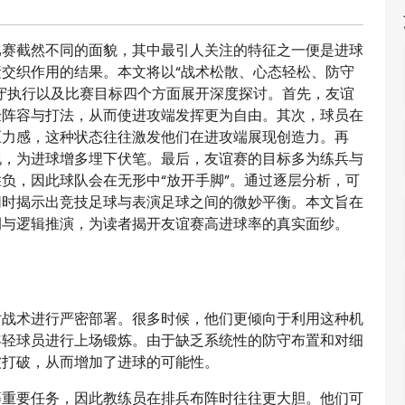
比赛截然不同的面貌，其中最引人关注的特征之一便是进球
交织作用的结果。本文将以“战术松散、心态轻松、防守
守执行以及比赛目标四个方面展开深度探讨。首先，友谊
验阵容与打法，从而使进攻端发挥更为自由。其次，球员在
压力感，这种状态往往激发他们在进攻端展现创造力。再
现，为进球增多埋下伏笔。最后，友谊赛的目标多为练兵与
负，因此球队会在无形中“放开手脚”。通过逐层分析，可
同时揭示出竞技足球与表演足球之间的微妙平衡。本文旨在
例与逻辑推演，为读者揭开友谊赛高进球率的真实面纱。
对战术进行严密部署。很多时候，他们更倾向于利用这种机
年轻球员进行上场锻炼。由于缺乏系统性的防守布置和对细
被打破，从而增加了进球的可能性。
等重要任务，因此教练员在排兵布阵时往往更大胆。他们可