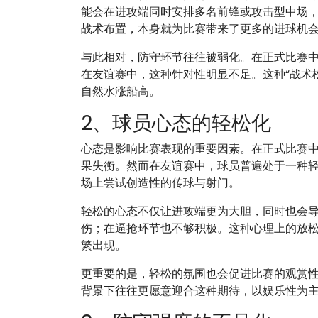
能会在进攻端同时安排多名前锋或攻击型中场
战术布置，本身就为比赛带来了更多的进球机
与此相对，防守环节往往被弱化。在正式比赛
在友谊赛中，这种针对性明显不足。这种“战术
自然水涨船高。
2、球员心态的轻松化
心态是影响比赛表现的重要因素。在正式比赛
果失衡。然而在友谊赛中，球员普遍处于一种
场上尝试创造性的传球与射门。
轻松的心态不仅让进攻端更为大胆，同时也会导
伤；在逼抢环节也不够积极。这种心理上的放松
繁出现。
更重要的是，轻松的氛围也会促进比赛的观赏
背景下往往更愿意迎合这种期待，以娱乐性为