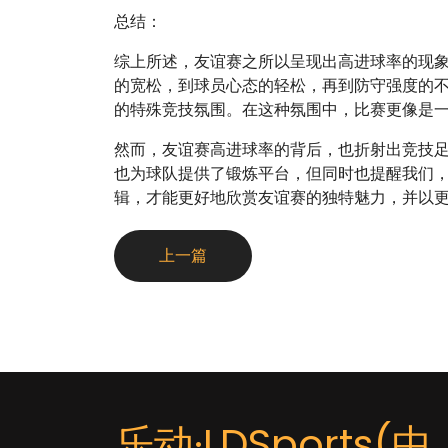
总结：
综上所述，友谊赛之所以呈现出高进球率的现
的宽松，到球员心态的轻松，再到防守强度的
的特殊竞技氛围。在这种氛围中，比赛更像是一
然而，友谊赛高进球率的背后，也折射出竞技
也为球队提供了锻炼平台，但同时也提醒我们
辑，才能更好地欣赏友谊赛的独特魅力，并以更
上一篇
乐动·LDSports(中