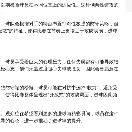
，以期检验球员在不同位置上的适应性。这种倾向性进攻的
会。
中，球队会根据对手的特点布置针对性极强的防守策略，但
松散”的特征，使得比赛在节奏上更接近于攻防表演，进球
中，球员承受着巨大的心理压力，任何失误都有可能导致结
轻松心态，他们无需过度担心失球或胜负，因此会更愿意在
致防守端的松懈。球员可能在对抗中选择“收力”，避免受
，使得比赛整体呈现出“开放式”的攻防局面，进球因此频
性。观众往往希望看到更多的进球与精彩瞬间，球员在这种
主导的心态，进一步推动了进球率的提升。