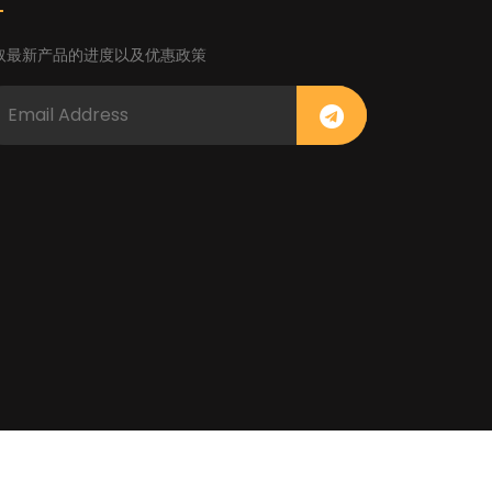
取最新产品的进度以及优惠政策
xml地图