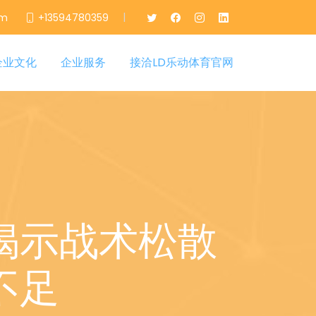
|
om
+13594780359
企业文化
企业服务
接洽LD乐动体育官网
揭示战术松散
不足