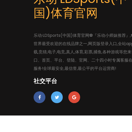
国)体育官网
乐动·LDSports(中国)体育官网⚽️『乐动小师妹推荐』,
世界最受欢迎的在线品牌之一,网页版登录入口,全站ap
载,竞猜,电子,电竞,真人,体育,彩票,捕鱼,各种游戏等您来
口、首页、平台、登陆、官网、二十四小时专属客服
服务!全球最安全,最信誉,最公平的平台运营商!
社交平台
Nanosoft © 2026 All Rights Reserved
LD乐动体育