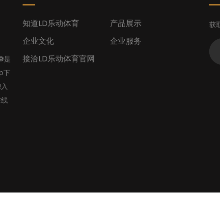
知道LD乐动体育
产品展示
获
企业文化
企业服务
接洽LD乐动体育官网
⚽️是
p下
!入
在线
官方网站
.