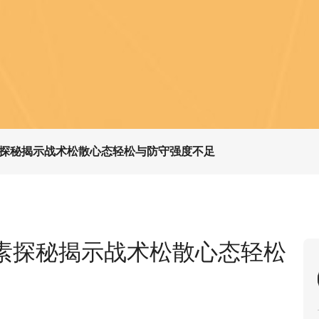
探秘揭示战术松散心态轻松与防守强度不足
素探秘揭示战术松散心态轻松