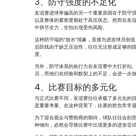
3、防守强度的不足化
友谊赛进球率偏高的另一个重要原因在于防守
以及整体的紧密度都处于高压状态。然而在友
中拼尽全力，生怕出现受伤风险。
这种防守端的“放水”现象，直接为进攻球员创
后防线由于缺乏压迫性，往往无法形成足够的
度。
另外，防守体系的执行力在友谊赛中大打折扣
员，而他们在经验和默契上的不足，会进一步
4、比赛目标的多元化
与正式比赛不同，友谊赛往往承载了多元化的
是重要考量。在这种背景下，比赛的胜负常常
为了迎合观众与赞助商的期待，球队往往会刻
种倾向，必然会导致比赛中出现更多的进攻尝