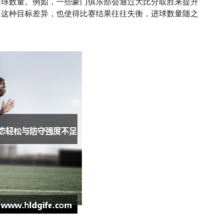
进球数量。例如，一些豪门俱乐部会通过大比分取胜来提升
。这种目标差异，也使得比赛结果往往失衡，进球数量随之