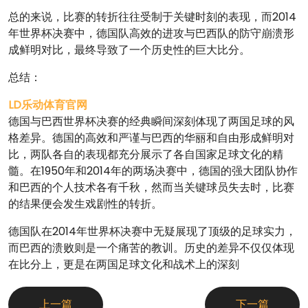
总的来说，比赛的转折往往受制于关键时刻的表现，而2014
年世界杯决赛中，德国队高效的进攻与巴西队的防守崩溃形
成鲜明对比，最终导致了一个历史性的巨大比分。
总结：
LD乐动体育官网
德国与巴西世界杯决赛的经典瞬间深刻体现了两国足球的风
格差异。德国的高效和严谨与巴西的华丽和自由形成鲜明对
比，两队各自的表现都充分展示了各自国家足球文化的精
髓。在1950年和2014年的两场决赛中，德国的强大团队协作
和巴西的个人技术各有千秋，然而当关键球员失去时，比赛
的结果便会发生戏剧性的转折。
德国队在2014年世界杯决赛中无疑展现了顶级的足球实力，
而巴西的溃败则是一个痛苦的教训。历史的差异不仅仅体现
在比分上，更是在两国足球文化和战术上的深刻
上一篇
下一篇