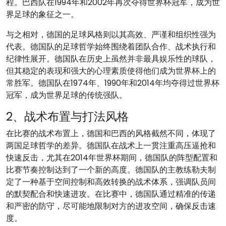
程。巴西队在1994年和2002年再次夺得世界杯冠军，成为世
界足球的象征之一。
与之相对，德国的足球风格则以其高效、严谨和组织性强为
代表。德国队的足球哲学始终围绕着团队合作、战术执行和
纪律性展开。德国队在历史上虽然并非最具娱乐性的球队，
但其稳定的表现和强大的心理素质使得他们成为世界杯上的
常胜军。德国队在1974年、1990年和2014年均夺得过世界杯
冠军，成为世界足球的传统强队。
2、战术布置与打法风格
在比赛的战术布置上，德国和巴西的风格截然不同，体现了
两国足球哲学的差异。德国队在战术上一贯注重高压逼抢和
快速反击，尤其在2014年世界杯期间，德国队的阵型配置和
比赛节奏控制达到了一个新的高度。德国队的主教练勒夫制
定了一种基于空间控制和高效转换的战术体系，强调队员间
的默契配合和快速进攻。在比赛中，德国队通过精准的传递
和严密的防守，尽可能地限制对方的进攻空间，确保反击速
度。