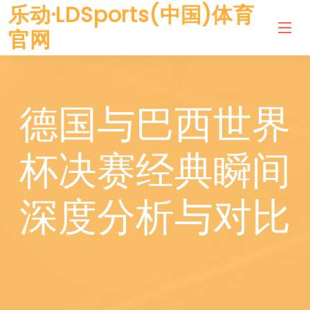
乐动·LDSports(中国)体育
官网
德国与巴西世界
杯决赛经典瞬间
深度分析与对比