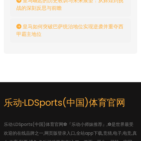
皇马崛起的历史教训与未来展望：从辉煌到挑
战的深刻反思与前瞻
皇马如何突破巴萨统治地位实现逆袭并重夺西
甲霸主地位
乐动·LDSports(中国)体育官网
乐动·LDSports(中国)体育官网⚽️『乐动小师妹推荐』,⚽️是世界最受
欢迎的在线品牌之一,网页版登录入口,全站app下载,竞猜,电子,电竞,真