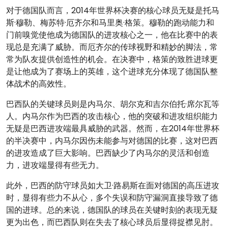
对于德国队而言，2014年世界杯决赛的核心球员无疑是托马
斯·穆勒、梅苏特·厄齐尔和马里奥·格策。穆勒的跑动能力和
门前嗅觉使他成为德国队的进攻核心之一，他在比赛中的表
现总是充满了威胁。而厄齐尔的传球视野和精妙的脚法，常
常为队友提供创造性的机会。在决赛中，格策的致胜进球更
是让他成为了赛场上的英雄，这个进球充分体现了德国队整
体战术的高效性。
巴西队的关键球员则是内马尔、胡尔克和吉尔伯托·席尔瓦等
人。内马尔作为巴西的攻击核心，他的突破和进攻组织能力
无疑是巴西进攻端最具威胁的武器。然而，在2014年世界杯
的半决赛中，内马尔因伤未能参与对德国的比赛，这对巴西
的进攻造成了巨大影响。巴西缺少了内马尔的灵活和创造
力，进攻端显得有些无力。
此外，巴西的防守球员如大卫·路易斯在面对德国的高压进攻
时，显得有些力不从心，多个失误和防守漏洞直接导致了德
国的进球。总的来说，德国队的球员在关键时刻的表现无疑
更为出色，而巴西队则在失去了核心球员后显得捉襟见肘。