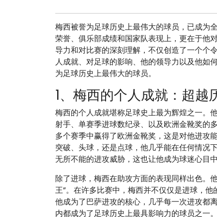
梅西被誉为足球历史上最伟大的球员，已成为
荣誉、俱乐部成绩和国家队表现上，更在于他
导力和对比赛的深刻理解，不仅创造了一个个
人成就、对足球的影响、他的领导力以及他如
为足球历史上最伟大的球员。
1、梅西的个人成就：超越
梅西的个人成就堪称足球史上最为辉煌之一。
射手、单赛季进球数纪录、以及欧洲金靴奖的
多个赛季中赢得了欧洲金靴奖，这是对他进攻
突破、头球，还是点球，他几乎能在任何情况
无所不能的进攻威胁，这也让他成为球迷心目中
除了进球，梅西在助攻方面的表现同样出色。他
王”。在许多比赛中，梅西并不仅仅是进球，他
他成为了巴萨进攻的核心，几乎每一次进攻都
内都成为了足球历史上最具影响力的球员之一