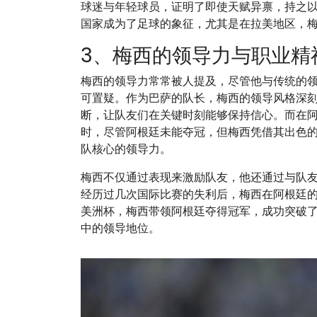
球迷与年轻球员，证明了即使天赋异禀，持之
国家成为了足球的象征，尤其是在拉美地区，梅
3、梅西的领导力与职业精
梅西的领导力常常被人提及，尽管他与传统的
可置疑。作为巴萨的队长，梅西的领导风格深
断，让队友们在关键时刻能够保持信心。而在阿
时，尽管阿根廷未能夺冠，但梅西凭借其出色
队核心的领导力。
梅西不仅通过表现来激励队友，他还通过与队
经历过几次国际比赛的失利后，梅西在阿根廷的
美洲杯，梅西带领阿根廷夺得冠军，成功突破了
中的领导地位。