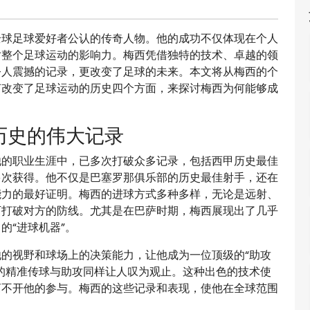
全球足球爱好者公认的传奇人物。他的成功不仅体现在个人
对整个足球运动的影响力。梅西凭借独特的技术、卓越的领
令人震撼的记录，更改变了足球的未来。本文将从梅西的个
何改变了足球运动的历史四个方面，来探讨梅西为何能够成
历史的伟大记录
他的职业生涯中，已多次打破众多记录，包括西甲历史最佳
多次获得。他不仅是巴塞罗那俱乐部的历史最佳射手，还在
能力的最好证明。梅西的进球方式多种多样，无论是远射、
下打破对方的防线。尤其是在巴萨时期，梅西展现出了几乎
的“进球机器”。
的视野和球场上的决策能力，让他成为一位顶级的“助攻
的精准传球与助攻同样让人叹为观止。这种出色的技术使
离不开他的参与。梅西的这些记录和表现，使他在全球范围
。