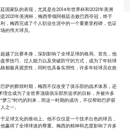
国家队的表现，尤其是在2014年世界杯和2021年美洲
是2021年美洲杯，梅西带领阿根廷击败巴西夺冠，终于
胜利，梅西完成了个人职业生涯中的一个重要里程碑，也证
赛场的伟大球员。
还超越了比赛本身，深刻影响了全球足球的格局。首先，他
的盘带技巧、过人能力以及突破防守的方式，成为了年轻球
风格都极具观赏性，同时也具备实用性，许多年轻球员在效
。
在巴萨的辉煌时期，梅西不仅改变了俱乐部的战术体系，还
战术理念成为了全世界顶级俱乐部所追求的目标，并被许多
“梦三”时代的到来，而这一时期的成功，不仅帮助巴萨获
言人之一。
对于足球文化的推动上。他不仅仅是一个技术出色的球员，
使他赢得了全球球迷的尊重。梅西的精神和态度影响了许多