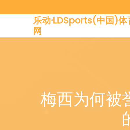
乐动·LDSports(中国)
网
梅西为何被