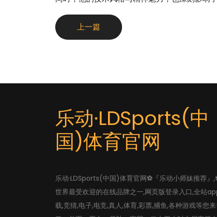
上一篇
乐动·LDSports(中
国)体育官网
乐动·LDSports(中国)体育官网⚽️『乐动小师妹推荐』,
世界最受欢迎的在线品牌之一,网页版登录入口,全站ap
载,竞猜,电子,电竞,真人,体育,彩票,捕鱼,各种游戏等您来