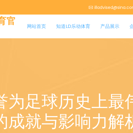
illadvised@sina.c
体育官
网站首页
知道LD乐动体育
产品展示
誉为足球历史上最
的成就与影响力解