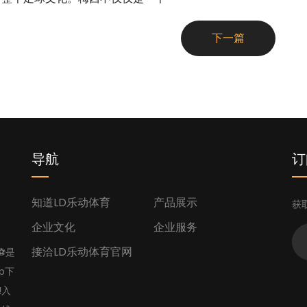
下一篇
导航
订
知道LD乐动体育
产品展示
获
企业文化
企业服务
接洽LD乐动体育官网
⚽️是
p下
!入