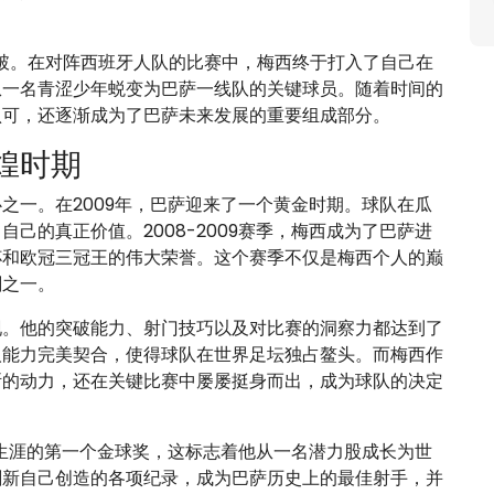
突破。在对阵西班牙人队的比赛中，梅西终于打入了自己在
从一名青涩少年蜕变为巴萨一线队的关键球员。随着时间的
认可，还逐渐成为了巴萨未来发展的重要组成部分。
煌时期
之一。在2009年，巴萨迎来了一个黄金时期。球队在瓜
己的真正价值。2008-2009赛季，梅西成为了巴萨进
杯和欧冠三冠王的伟大荣誉。这个赛季不仅是梅西个人的巅
刻之一。
现。他的突破能力、射门技巧以及对比赛的洞察力都达到了
人能力完美契合，使得球队在世界足坛独占鳌头。而梅西作
断的动力，还在关键比赛中屡屡挺身而出，成为球队的决定
业生涯的第一个金球奖，这标志着他从一名潜力股成长为世
刷新自己创造的各项纪录，成为巴萨历史上的最佳射手，并