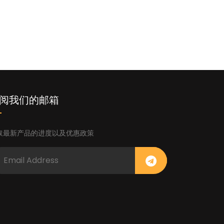
阅我们的邮箱
取最新产品的进度以及优惠政策