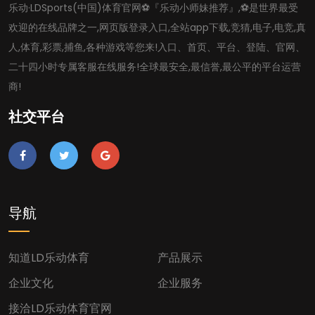
乐动·LDSports(中国)体育官网⚽️『乐动小师妹推荐』,⚽️是世界最受
欢迎的在线品牌之一,网页版登录入口,全站app下载,竞猜,电子,电竞,真
人,体育,彩票,捕鱼,各种游戏等您来!入口、首页、平台、登陆、官网、
二十四小时专属客服在线服务!全球最安全,最信誉,最公平的平台运营
商!
社交平台
导航
知道LD乐动体育
产品展示
企业文化
企业服务
接洽LD乐动体育官网